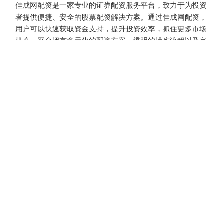
佳成网配资是一家专业的证券配资服务平台，致力于为投资
者提供便捷、安全的股票配资解决方案。通过佳成网配资，
用户可以快速获取资金支持，提升投资效率，抓住更多市场
机会。平台拥有多元化的配资方案、透明的操作流程以及完
善的风控体系，保障用户资金安全。无论是新手投资者还是
资深股民，佳成网配资都能满足您的需求，助您轻松实现财
富增值。立即下载股票配资门户APP，开启高效投资之旅！
话题标签
手机炒股软件推荐
配资平台网址
股票入门
股票实盘配资公司
证券炒股配资门户
配资股票配资
配资股票平台
配资哪家好