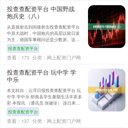
投查查配资平台 中国野战
炮兵史（八）
从直接射击到间接射击投查查配资平台
中原大战时，中国炮兵的高层以留日派
为主，德国军事顾问还是少数派。这些
引领中国炮兵建设的留日派高级将领清
投查查配资平台
一色都是眼高手低的书呆....
查看：
173
分类：
网上配资门户网
投查查配资平台 玩中学 学
中乐
本文转自：云浮日报投查查配资平台 玩
中学 学中乐 郁南县学生暑期生活丰富多
彩 本报讯 （通讯员 张健珍） 连日来，
笔者走访发现，郁南县各类培训机构纷
投查查配资平台
纷推出“定制....
查看：
137
分类：
网上配资门户网