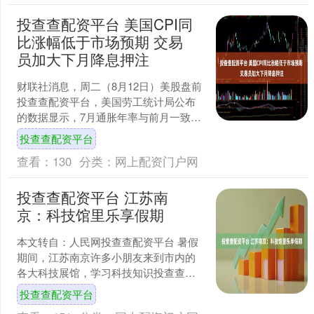
投查查配资平台 美国CPI同
比涨幅低于市场预期 交易
员加大下月降息押注
财联社消息，周二（8月12日）美股盘前
投查查配资平台，美国劳工统计局公布
的数据显示，7月通胀年率与前月一致，
未如预期那样继续反弹。 \n 具体数据显
投查查配资平台
示，美国7月....
查看：
130
分类：
网上配资门户网
投查查配资平台 江苏南
京：科技馆里乐享假期
本文转自：人民网投查查配资平台 暑假
期间，江苏南京许多小朋友来到市内的
各大科技展馆，学习科技知识投查查配
资平台，丰富暑假生活。杨素平摄（人
投查查配资平台
民图片网）....